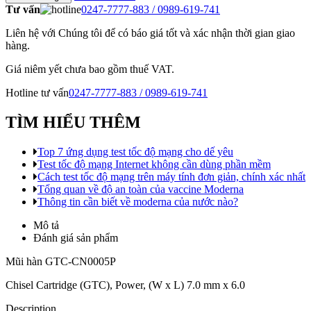
Tư vấn
0247-7777-883 / 0989-619-741
Liên hệ với Chúng tôi để có báo giá tốt và xác nhận thời gian giao
hàng.
Giá niêm yết chưa bao gồm thuế VAT.
Hotline tư vấn
0247-7777-883 / 0989-619-741
TÌM HIỂU THÊM
Top 7 ứng dụng test tốc độ mạng cho dế yêu
Test tốc độ mạng Internet không cần dùng phần mềm
Cách test tốc độ mạng trên máy tính đơn giản, chính xác nhất
Tổng quan về độ an toàn của vaccine Moderna
Thông tin cần biết về moderna của nước nào?
Mô tả
Đánh giá sản phẩm
Mũi hàn GTC-CN0005P
Chisel Cartridge (GTC), Power, (W x L) 7.0 mm x 6.0
Description