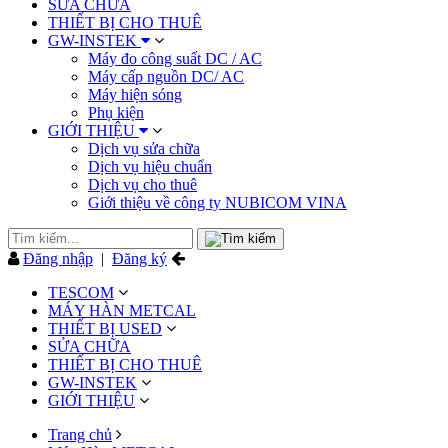
SỬA CHỮA
THIẾT BỊ CHO THUÊ
GW-INSTEK
Máy đo công suất DC / AC
Máy cấp nguồn DC/ AC
Máy hiện sóng
Phụ kiện
GIỚI THIỆU
Dịch vụ sửa chữa
Dịch vụ hiệu chuẩn
Dịch vụ cho thuê
Giới thiệu về công ty NUBICOM VINA
Đăng nhập
|
Đăng ký
TESCOM
MÁY HÀN METCAL
THIẾT BỊ USED
SỬA CHỮA
THIẾT BỊ CHO THUÊ
GW-INSTEK
GIỚI THIỆU
Trang chủ