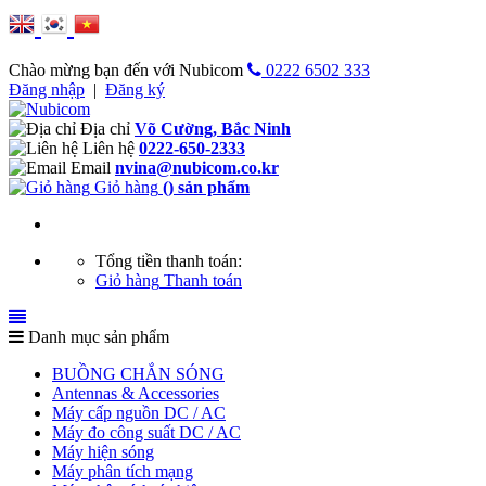
Chào mừng bạn đến với Nubicom
0222 6502 333
Đăng nhập
|
Đăng ký
Địa chỉ
Võ Cường, Bắc Ninh
Liên hệ
0222-650-2333
Email
nvina@nubicom.co.kr
Giỏ hàng
(
) sản phẩm
Tổng tiền thanh toán:
Giỏ hàng
Thanh toán
Danh mục sản phẩm
BUỒNG CHẮN SÓNG
Antennas & Accessories
Máy cấp nguồn DC / AC
Máy đo công suất DC / AC
Máy hiện sóng
Máy phân tích mạng