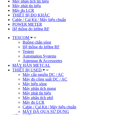
Máy phân tích tín hiệu
Máy phát tín hiệu
Máy đo LCR
THIẾT BỊ ĐO KHÁC
Cable / Cal Kit / Máy hiệu chuẩn
POWER METER
Hệ thống đo lường RF
TESCOM
Buồng chắn sóng
Hệ thống đo lường RF
Testers
Automation Systems
Antennas & Accessories
MÁY HÀN METCAL
THIẾT BỊ USED
Máy cấp nguồn DC / AC
Máy đo công suất DC / AC
Máy hiện sóng
Máy phân tích mạng
Máy phát tín hiệu
Máy phân tích phổ
Máy đo LCR
Cable / Cal Kit / Máy hiệu chuẩn
MÁY ĐÃ QUA SỬ DỤNG