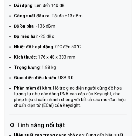
Dải động
: Lên đến 140 dB
Công suất đầu ra
: Tối đa +13 dBm
Độ ồn pha
: -136 dBm
Độ méo hài
: -25 dBc
Nhiệt độ hoạt động
: 0°C đến 50°C
Kích thước
: 176 x 48 x 333 mm
Trọng lượng
: 1.88 kg
Giao diện điều khiển
: USB 3.0
Phần mềm đi kèm
: Hỗ trợ giao diện người dùng đồ họa
tương tự như các dòng PNA cao cấp của Keysight, cho
phép hiệu chuẩn nhanh chóng với tất cả các mô-đun hiệu
chuẩn điện tử (ECal) của Keysight.
⚙️ Tính năng nổi bật
Hiệu suất cao trong dạng nhỏ gọn
: Cung cấp hiệu suất