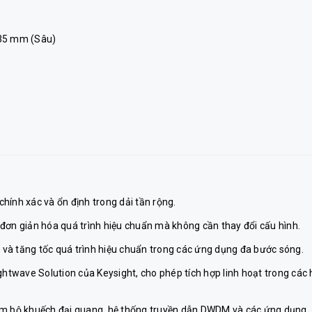
335 mm (Sâu)
hính xác và ổn định trong dải tần rộng.
và đơn giản hóa quá trình hiệu chuẩn mà không cần thay đổi cấu hình.
số và tăng tốc quá trình hiệu chuẩn trong các ứng dụng đa bước sóng.
ightwave Solution của Keysight, cho phép tích hợp linh hoạt trong các 
iệm bộ khuếch đại quang, hệ thống truyền dẫn DWDM và các ứng dụng