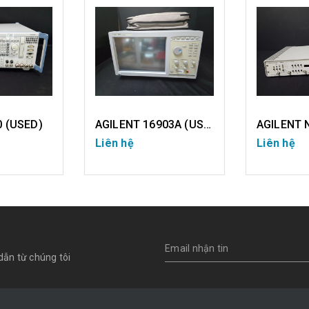
AGILENT 16903A (USED)
AGILENT N4963A (USED)
Liên hệ
Liên hệ
CHI TIẾT
CHI TIẾT
dẫn từ chúng tôi