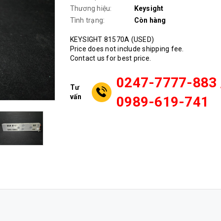
Thương hiệu:
Keysight
Tình trạng:
Còn hàng
KEYSIGHT 81570A (USED)
Price does not include shipping fee.
Contact us for best price.
0247-7777-883 
Tư
vấn
0989-619-741