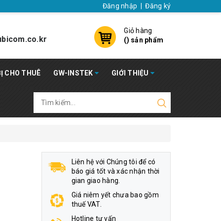
Đăng nhập
|
Đăng ký
Giỏ hàng
bicom.co.kr
(
) sản phẩm
BỊ CHO THUÊ
GW-INSTEK
GIỚI THIỆU
Liên hệ với Chúng tôi để có
báo giá tốt và xác nhận thời
gian giao hàng.
Giá niêm yết chưa bao gồm
thuế VAT.
Hotline tư vấn