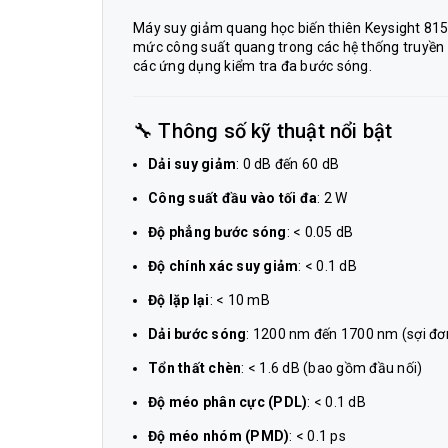
Máy suy giảm quang học biến thiên Keysight 815
mức công suất quang trong các hệ thống truyề
các ứng dụng kiểm tra đa bước sóng.
🔧 Thông số kỹ thuật nổi bật
Dải suy giảm
: 0 dB đến 60 dB
Công suất đầu vào tối đa
: 2 W
Độ phẳng bước sóng
: < 0.05 dB
Độ chính xác suy giảm
: < 0.1 dB
Độ lặp lại
: < 10 mB
Dải bước sóng
: 1200 nm đến 1700 nm (sợi đ
Tổn thất chèn
: < 1.6 dB (bao gồm đầu nối)
Độ méo phân cực (PDL)
: < 0.1 dB
Độ méo nhóm (PMD)
: < 0.1 ps