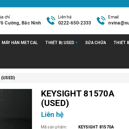
ịa chỉ
Liên hệ
Email
õ Cường, Bắc Ninh
0222-650-2333
nvina@nu
MÁY HÀN METCAL
THIẾT BỊ USED
SỬA CHỮA
THIẾT 
 (USED)
KEYSIGHT 81570A
(USED)
Liên hệ
Mã sản phẩm:
KEYSIGHT 81570A