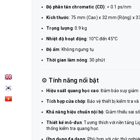
Độ phân tán chromatic (CD)
: < 0.1 ps/nm
Kích thước
: 75 mm (Cao) x 32 mm (Rộng) x 
Trọng lượng
: 0.9 kg
Nhiệt độ hoạt động
: 10°C đến 45°C
Độ ẩm
: Không ngưng tụ
Thời gian làm nóng
: 30 phút
⚙️ Tính năng nổi bật
Hiệu suất quang học cao
: Đảm bảo suy giảm c
Tích hợp cửa chớp
: Bảo vệ thiết bị kiểm tra 
Khả năng hiệu chuẩn nội bộ
: Giảm thiểu sai 
Thiết kế mô-đun
: Tương thích với nền tảng L
thống kiểm tra quang học.
Ứng dụng đa dạng
: Phù hợp với các thử ngh