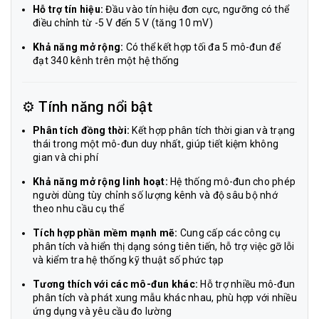
Hỗ trợ tín hiệu:
Đầu vào tín hiệu đơn cực, ngưỡng có thể
điều chỉnh từ -5 V đến 5 V (tăng 10 mV)
Khả năng mở rộng:
Có thể kết hợp tối đa 5 mô-đun để
đạt 340 kênh trên một hệ thống
⚙️ Tính năng nổi bật
Phân tích đồng thời:
Kết hợp phân tích thời gian và trạng
thái trong một mô-đun duy nhất, giúp tiết kiệm không
gian và chi phí
Khả năng mở rộng linh hoạt:
Hệ thống mô-đun cho phép
người dùng tùy chỉnh số lượng kênh và độ sâu bộ nhớ
theo nhu cầu cụ thể
Tích hợp phần mềm mạnh mẽ:
Cung cấp các công cụ
phân tích và hiển thị dạng sóng tiên tiến, hỗ trợ việc gỡ lỗi
và kiểm tra hệ thống kỹ thuật số phức tạp
Tương thích với các mô-đun khác:
Hỗ trợ nhiều mô-đun
phân tích và phát xung mẫu khác nhau, phù hợp với nhiều
ứng dụng và yêu cầu đo lường