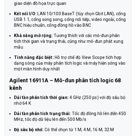
giao diện đồ họa trực quan
Kết nối I/O:
LAN 10/100 BaseT (tùy chọn Gbit LAN), cổng
USB 1.1, cổng song song, cổng nối tiếp, video ngoài, cổng
BNC hiệu chuẩn, cổng đồng hồ vào BNC
Khả năng mở rộng:
Tương thích với các mô-đun phân
tích thời gian và trạng thái, cũng như mô-đun phát xung
mẫu
Tính năng đặc biệt:
Hỗ trợ chế độ View Scope tích hợp
dạng sóng của máy phân tích logic và máy hiện sóng vào
một màn hình duy nhất
Agilent 16911A – Mô-đun phân tích logic 68
kênh
Dải tần phân tích thời gian:
4 GHz (250 ps) với độ sâu bộ
nhớ 64 K
Dải tần phân tích trạng thái:
Tốc độ đồng hồ lên đến 450
MHz, tốc độ dữ liệu lên đến 500 Mb/s
Độ sâu bộ nhớ:
Có thể chọn từ 1 M, 4 M, 16 M, 32 M