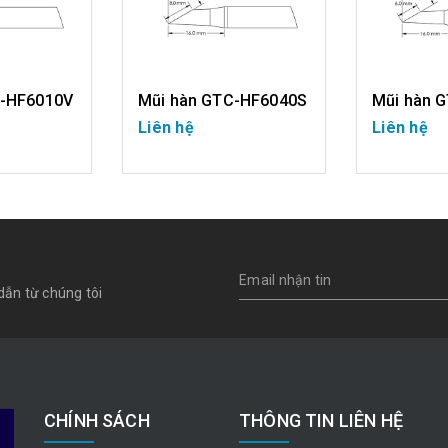
C-HF6010V
Mũi hàn GTC-HF6040S
Mũi hàn 
Liên hệ
Liên hệ
IẾT
CHI TIẾT
CH
dẫn từ chúng tôi
CHÍNH SÁCH
THÔNG TIN LIÊN HỆ