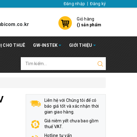
Đăng nhập
|
Đăng ký
Giỏ hàng
bicom.co.kr
(
) sản phẩm
BỊ CHO THUÊ
GW-INSTEK
GIỚI THIỆU
V
Liên hệ với Chúng tôi để có
báo giá tốt và xác nhận thời
gian giao hàng.
Giá niêm yết chưa bao gồm
thuế VAT.
Hotline tư vấn