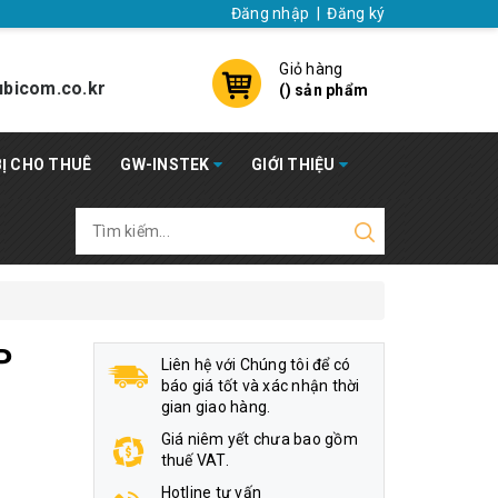
Đăng nhập
|
Đăng ký
Giỏ hàng
bicom.co.kr
(
) sản phẩm
BỊ CHO THUÊ
GW-INSTEK
GIỚI THIỆU
P
Liên hệ với Chúng tôi để có
báo giá tốt và xác nhận thời
gian giao hàng.
Giá niêm yết chưa bao gồm
thuế VAT.
Hotline tư vấn