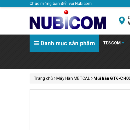
Chào mừng bạn đến với Nubicom
Đ
V
Danh mục sản phẩm
TESCOM
Trang chủ
Máy Hàn METCAL
Mũi hàn GT6-CH0