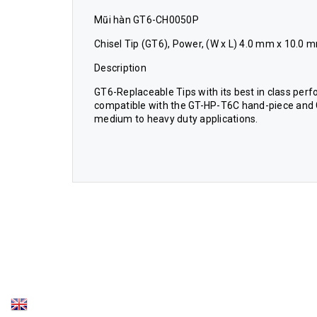
Mũi hàn GT6-CH0050P
Chisel Tip (GT6), Power, (W x L) 4.0 mm x 10.0 
Description
GT6-Replaceable Tips with its best in class per
compatible with the GT-HP-T6C hand-piece and G
medium to heavy duty applications.