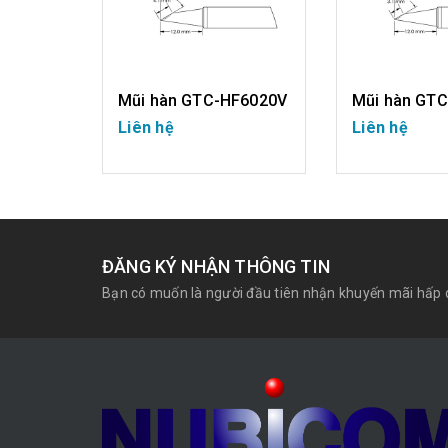
F6030V
Mũi hàn GTC-HF6020V
Mũi hàn GT
Liên hệ
Liên hệ
CHI TIẾT
CHI T
ĐĂNG KÝ NHẬN THÔNG TIN
Bạn có muốn là người đầu tiên nhận khuyến mãi hấp 