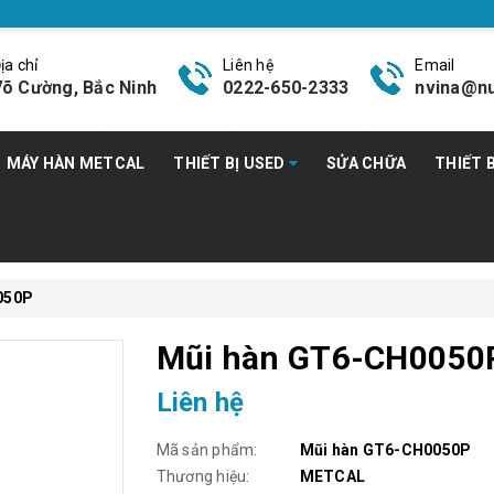
ịa chỉ
Liên hệ
Email
õ Cường, Bắc Ninh
0222-650-2333
nvina@nu
MÁY HÀN METCAL
THIẾT BỊ USED
SỬA CHỮA
THIẾT 
050P
Mũi hàn GT6-CH0050
Liên hệ
Mã sản phẩm:
Mũi hàn GT6-CH0050P
Thương hiệu:
METCAL