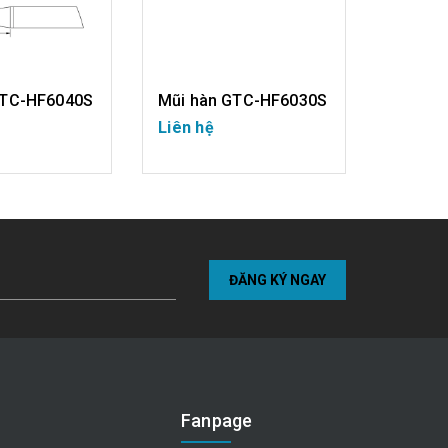
GTC-HF6040S
Mũi hàn GTC-HF6030S
Mũi hà
Liên hệ
Liên hệ
I TIẾT
CHI TIẾT
ĐĂNG KÝ NGAY
Fanpage