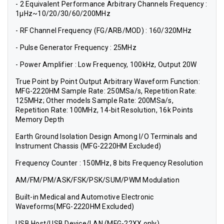
- 2 Equivalent Performance Arbitrary Channels Frequency :
1μHz~10/20/30/60/200MHz
- RF Channel Frequency (FG/ARB/MOD) : 160/320MHz
- Pulse Generator Frequency : 25MHz
- Power Amplifier : Low Frequency, 100kHz, Output 20W
True Point by Point Output Arbitrary Waveform Function:
MFG-2220HM Sample Rate: 250MSa/s, Repetition Rate:
125MHz; Other models Sample Rate: 200MSa/s,
Repetition Rate: 100MHz, 14-bit Resolution, 16k Points
Memory Depth
Earth Ground Isolation Design Among I/O Terminals and
Instrument Chassis (MFG-2220HM Excluded)
Frequency Counter : 150MHz, 8 bits Frequency Resolution
AM/FM/PM/ASK/FSK/PSK/SUM/PWM Modulation
Built-in Medical and Automotive Electronic
Waveforms(MFG-2220HM Excluded)
USB Host/USB Device/LAN (MFG-22XX only)