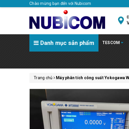
Chào mừng bạn đến với Nubicom
Đ
V
Danh mục sản phẩm
TESCOM
Trang chủ
Máy phân tích công suất Yokogawa 