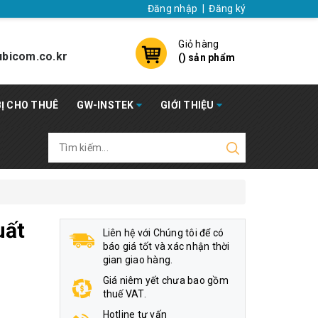
Đăng nhập
|
Đăng ký
Giỏ hàng
bicom.co.kr
(
) sản phẩm
BỊ CHO THUÊ
GW-INSTEK
GIỚI THIỆU
uất
Liên hệ với Chúng tôi để có
báo giá tốt và xác nhận thời
gian giao hàng.
Giá niêm yết chưa bao gồm
thuế VAT.
Hotline tư vấn