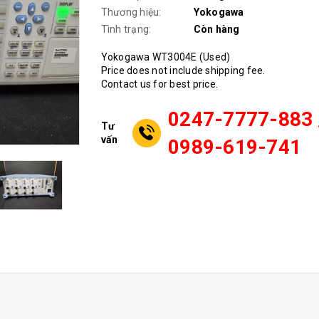
Thương hiệu:
Yokogawa
Tình trạng:
Còn hàng
Yokogawa WT3004E (Used)
Price does not include shipping fee.
Contact us for best price.
0247-7777-883 
Tư
vấn
0989-619-741