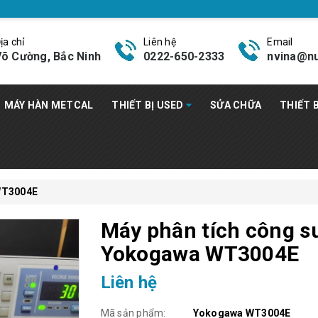
ịa chỉ
Liên hệ
Email
õ Cường, Bắc Ninh
0222-650-2333
nvina@nu
MÁY HÀN METCAL
THIẾT BỊ USED
SỬA CHỮA
THIẾT 
WT3004E
Máy phân tích công s
Yokogawa WT3004E
Liên hệ
Mã sản phẩm:
Yokogawa WT3004E