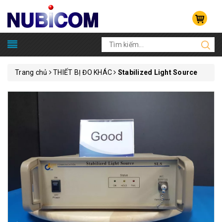
Trang chủ
THIẾT BỊ ĐO KHÁC
Stabilized Light Source