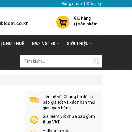
Đăng nhập
|
Đăng ký
Giỏ hàng
bicom.co.kr
(
) sản phẩm
BỊ CHO THUÊ
GW-INSTEK
GIỚI THIỆU
Liên hệ với Chúng tôi để có
báo giá tốt và xác nhận thời
gian giao hàng.
Giá niêm yết chưa bao gồm
thuế VAT.
Hotline tư vấn