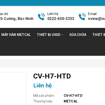
ịa chỉ
Liên hệ
Email
õ Cường, Bắc Ninh
0222-650-2333
nvina@nu
MÁY HÀN METCAL
THIẾT BỊ USED
SỬA CHỮA
THIẾT 
CV-H7-HTD
Liên hệ
Mã sản phẩm:
CV-H7-HTD
Thương hiệu:
METCAL