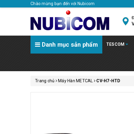
Chào mừng bạn đến với Nubicom
Đ
V
Danh mục sản phẩm
TESCOM
Trang chủ
Máy Hàn METCAL
CV-H7-HTD