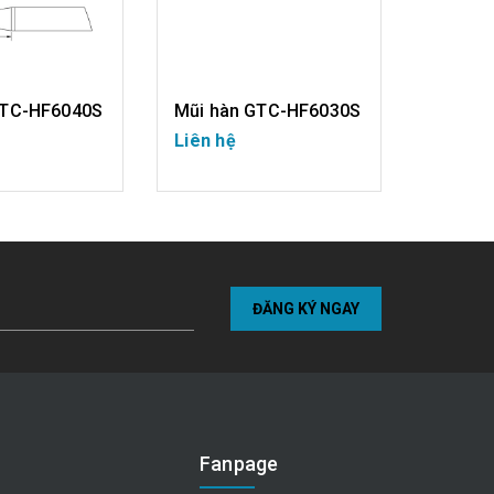
GTC-HF6040S
Mũi hàn GTC-HF6030S
Mũi hà
Liên hệ
Liên hệ
I TIẾT
CHI TIẾT
ĐĂNG KÝ NGAY
Fanpage