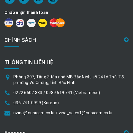
Chấp nhận thanh toán
CHÍNH SÁCH
THÔNG TIN LIÊN HỆ
Phòng 307, Tầng 3 tòa nhà MB Bắc Ninh, số 24 Lý Thái Tổ,
phường Võ Cường, tỉnh Bắc Ninh
0222 6502 333 / 0989 619 741 (Vietnamese)
036-741-0999 (Korean)
nvina@nubicom.co.kr / vina_sales1@nubicom.co.kr
Fanpage