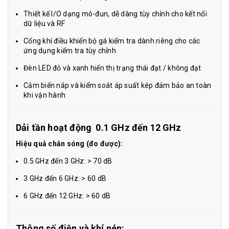
Thiết kế I/O dạng mô-đun, dễ dàng tùy chỉnh cho kết nối
dữ liệu và RF
Cổng khí điều khiển bộ gá kiểm tra dành riêng cho các
ứng dụng kiểm tra tùy chỉnh
Đèn LED đỏ và xanh hiển thị trạng thái đạt / không đạt
Cảm biến nắp và kiểm soát áp suất kép đảm bảo an toàn
khi vận hành
Dải tần hoạt động
0.1 GHz đến 12 GHz
Hiệu quả chắn sóng (đo được):
0.5 GHz đến 3 GHz: > 70 dB
3 GHz đến 6 GHz: > 60 dB
6 GHz đến 12 GHz: > 60 dB
Thông số điện và khí nén: