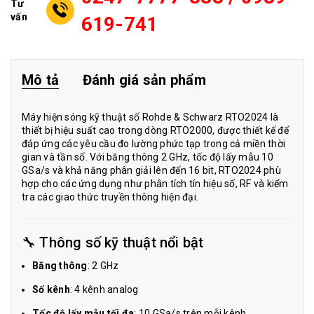
Tư
vấn
619-741
Mô tả
Đánh giá sản phẩm
Máy hiện sóng kỹ thuật số Rohde & Schwarz RTO2024 là
thiết bị hiệu suất cao trong dòng RTO2000, được thiết kế để
đáp ứng các yêu cầu đo lường phức tạp trong cả miền thời
gian và tần số. Với băng thông 2 GHz, tốc độ lấy mẫu 10
GSa/s và khả năng phân giải lên đến 16 bit, RTO2024 phù
hợp cho các ứng dụng như phân tích tín hiệu số, RF và kiểm
tra các giao thức truyền thông hiện đại.
🔧 Thông số kỹ thuật nổi bật
Băng thông
: 2 GHz
Số kênh
: 4 kênh analog
Tốc độ lấy mẫu tối đa
: 10 GSa/s trên mỗi kênh