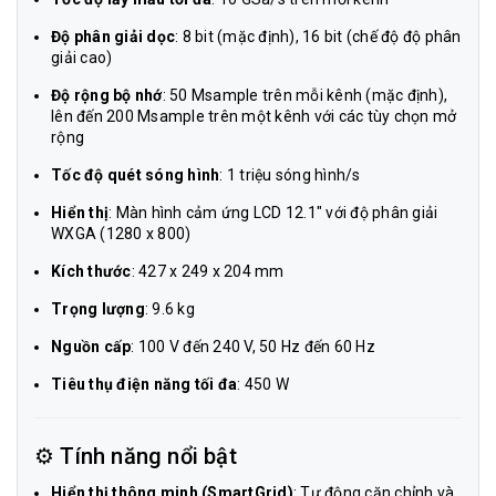
Độ phân giải dọc
: 8 bit (mặc định), 16 bit (chế độ độ phân
giải cao)
Độ rộng bộ nhớ
: 50 Msample trên mỗi kênh (mặc định),
lên đến 200 Msample trên một kênh với các tùy chọn mở
rộng
Tốc độ quét sóng hình
: 1 triệu sóng hình/s
Hiển thị
: Màn hình cảm ứng LCD 12.1" với độ phân giải
WXGA (1280 x 800)
Kích thước
: 427 x 249 x 204 mm
Trọng lượng
: 9.6 kg
Nguồn cấp
: 100 V đến 240 V, 50 Hz đến 60 Hz
Tiêu thụ điện năng tối đa
: 450 W
⚙️ Tính năng nổi bật
Hiển thị thông minh (SmartGrid)
: Tự động căn chỉnh và