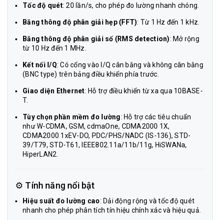
Tốc độ quét
: 20 lần/s, cho phép đo lường nhanh chóng.
Băng thông độ phân giải hẹp (FFT)
: Từ 1 Hz đến 1 kHz.
Băng thông độ phân giải số (RMS detection)
: Mở rộng
từ 10 Hz đến 1 MHz.
Kết nối I/Q
: Có cổng vào I/Q cân bằng và không cân bằng
(BNC type) trên bảng điều khiển phía trước.
Giao diện Ethernet
: Hỗ trợ điều khiển từ xa qua 10BASE-
T.
Tùy chọn phần mềm đo lường
: Hỗ trợ các tiêu chuẩn
như W-CDMA, GSM, cdmaOne, CDMA2000 1X,
CDMA2000 1xEV-DO, PDC/PHS/NADC (IS-136), STD-
39/T79, STD-T61, IEEE802.11a/11b/11g, HiSWANa,
HiperLAN2.
⚙️ Tính năng nổi bật
Hiệu suất đo lường cao
: Dải động rộng và tốc độ quét
nhanh cho phép phân tích tín hiệu chính xác và hiệu quả.