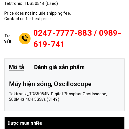
Tektronix_TDS5054B (Used)
Price does not include shipping fee.
Contact us for best price.
0247-7777-883 / 0989-
Tư
vấn
619-741
Mô tả
Đánh giá sản phẩm
Máy hiện sóng, Oscilloscope
Tektronix_TDS5
054B: Digital Phosphor Oscilloscope,
500MHz 4CH 5GS/s (3149)
Được mua nhiều