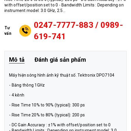
with offset/position set to 0 - Bandwidth Limits : Depending on
instrument model: 3.0 GHz, 2.5...
0247-7777-883 / 0989-
Tư
vấn
619-741
Mô tả
Đánh giá sản phẩm
Máy hiện sóng hình ảnh kỹ thuật số. Tektronix DPO7104
- Băng thông 1GHz
- 4 kênh
- Rise Time 10% to 90% (typical): 300 ps
- Rise Time 20% to 80% (typical): 200 ps
- DC Gain Accuracy : ±1% with offset/position set to 0
- Bandwidth Limits : Depending on instrument model: 3.0