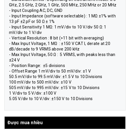
GHz, 2.5 GHz, 2 GHz, 1 GHz, 500 MHz, 250 MHz or 20 MHz
- Input Coupling AC, DC, GND
- Input Impedance (software selectable) : 1 MΩ ±1% with
13 pF ±2 pF or 50 Ω ± 1%
- Input Sensitivity 1 MΩ: 1 mV/div to 10 V/div 50 Ω: 1
mV/div to 1 V/div
- Vertical Resolution : 8 bit (>11 bit with averaging)
- Max Input Voltage, 1 MΩ : ±150 V CAT I, derate at 20
dB/decade to 9 VRMS above 200 kHz
- Max Input Voltage, 50 Ω : 5 VRMS, with peaks less than
±24 V
- Position Range: ±5 divisions
- Offset Range 1 mV/div to 50 mV/div: ±1 V
50.5 mV/div to 99.5 mV/div: ±1.5 V to 10 Divisions
100 mV/div to 500 mV/div: ±10 V
505 mV/div to 995 mV/div: ±15 V to 10 Divisions
1 V/div to 5 V/div: ±100 V
5.05 V/div to 10 V/div: ±150 V to 10 Divisions
Được mua nhiều