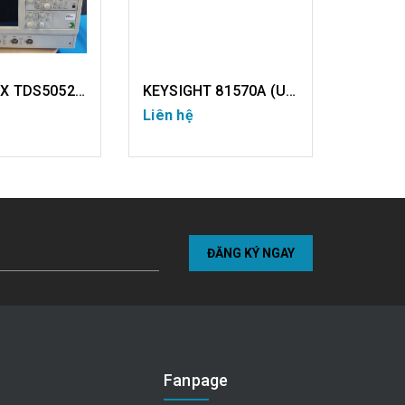
TEKTRONIX TDS5052 (USED)
KEYSIGHT 81570A (USED)
Liên hệ
Liên hệ
I TIẾT
CHI TIẾT
ĐĂNG KÝ NGAY
Fanpage