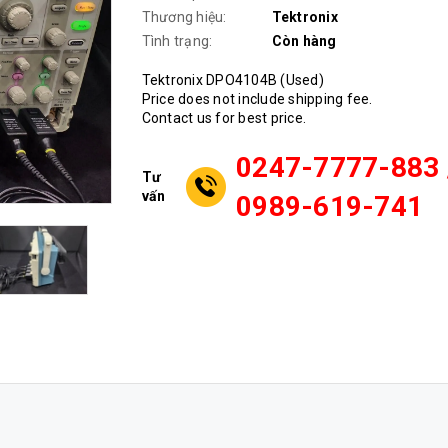
Thương hiệu:
Tektronix
Tình trạng:
Còn hàng
Tektronix DPO4104B (Used)
Price does not include shipping fee.
Contact us for best price.
0247-7777-883 
Tư
vấn
0989-619-741