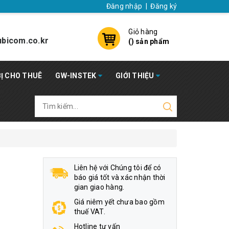
Đăng nhập
|
Đăng ký
Giỏ hàng
bicom.co.kr
(
) sản phẩm
BỊ CHO THUÊ
GW-INSTEK
GIỚI THIỆU
Liên hệ với Chúng tôi để có
báo giá tốt và xác nhận thời
gian giao hàng.
Giá niêm yết chưa bao gồm
thuế VAT.
Hotline tư vấn