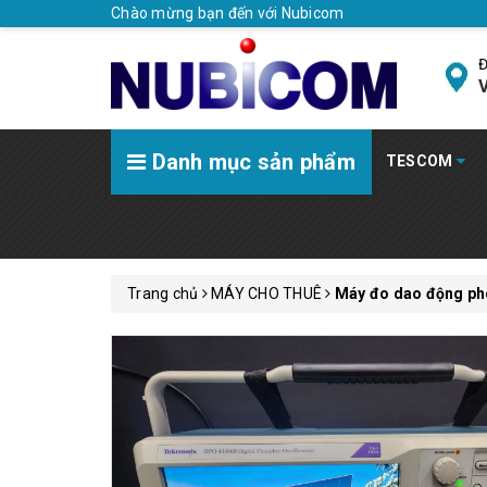
Chào mừng bạn đến với Nubicom
Đ
V
Danh mục sản phẩm
TESCOM
Trang chủ
MÁY CHO THUÊ
Máy đo dao động pho