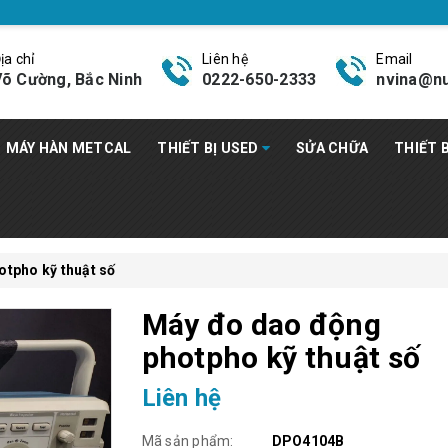
ịa chỉ
Liên hệ
Email
õ Cường, Bắc Ninh
0222-650-2333
nvina@nu
MÁY HÀN METCAL
THIẾT BỊ USED
SỬA CHỮA
THIẾT 
tpho kỹ thuật số
Máy đo dao động
photpho kỹ thuật số
Liên hệ
Mã sản phẩm:
DPO4104B