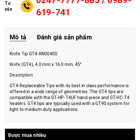
0247-7777-883 / 0989-
Tư
vấn
619-741
Mô tả
Đánh giá sản phẩm
Knife Tip GT4-KN0040S
Knife (GT4), 4.0 mm x 16.0 mm, 45°
Description
GT4-Replaceable Tips with its best in class performance is
offered in a wide range of geometries. The GT4 tips are
compatible with the GT-HP-T4UF hand-piece and GT-HC-T4
heaters. GT4 tips are typically used with a GT90 system for
light to medium duty applications.
Được mua nhiều