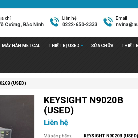
ịa chỉ
Liên hệ
Email
õ Cường, Bắc Ninh
0222-650-2333
nvina@nu
MÁY HÀN METCAL
THIẾT BỊ USED
SỬA CHỮA
THIẾT 
020B (USED)
KEYSIGHT N9020B
(USED)
Liên hệ
Mã sản phẩm:
KEYSIGHT N9020B (USED