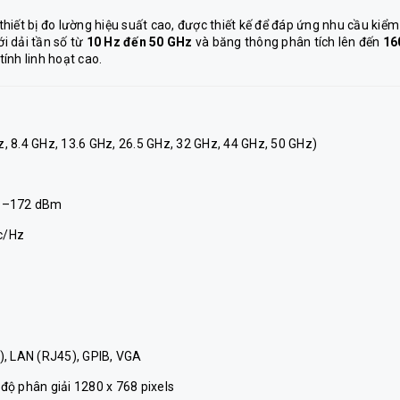
thiết bị đo lường hiệu suất cao, được thiết kế để đáp ứng nhu cầu kiểm
ới dải tần số từ
10 Hz đến 50 GHz
và băng thông phân tích lên đến
16
tính linh hoạt cao.
z, 8.4 GHz, 13.6 GHz, 26.5 GHz, 32 GHz, 44 GHz, 50 GHz)
: –172 dBm
c/Hz
B), LAN (RJ45), GPIB, VGA
 độ phân giải 1280 x 768 pixels