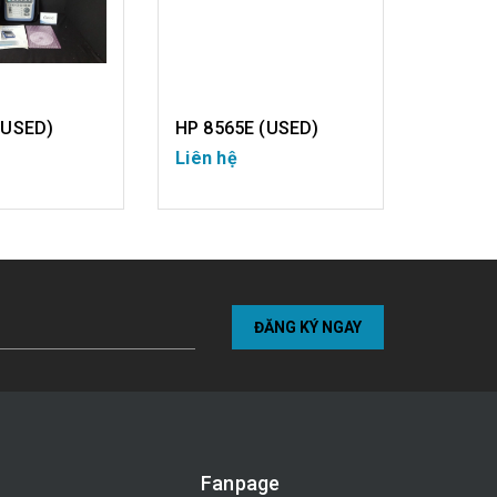
(USED)
HP 8565E (USED)
Liên hệ
1₫
I TIẾT
CHI TIẾT
ĐĂNG KÝ NGAY
Fanpage