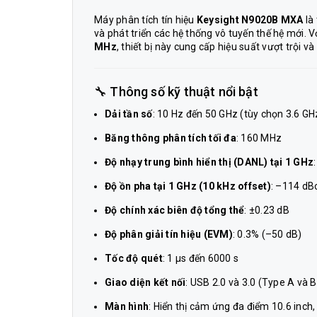
Máy phân tích tín hiệu
Keysight N9020B MXA
là 
và phát triển các hệ thống vô tuyến thế hệ mới. V
MHz
, thiết bị này cung cấp hiệu suất vượt trội và 
🔧 Thông số kỹ thuật nổi bật
Dải tần số
: 10 Hz đến 50 GHz (tùy chọn 3.6 GH
Băng thông phân tích tối đa
: 160 MHz
Độ nhạy trung bình hiển thị (DANL) tại 1 GHz
Độ ồn pha tại 1 GHz (10 kHz offset)
: –114 dB
Độ chính xác biên độ tổng thể
: ±0.23 dB
Độ phân giải tín hiệu (EVM)
: 0.3% (–50 dB)
Tốc độ quét
: 1 µs đến 6000 s
Giao diện kết nối
: USB 2.0 và 3.0 (Type A và 
Màn hình
: Hiển thị cảm ứng đa điểm 10.6 inch,