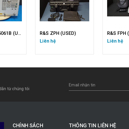
KEYSIGHT E5061B (USED)
R&S ZPH (USED)
R&S FPH 
Liên hệ
Liên hệ
IẾT
CHI TIẾT
CH
dẫn từ chúng tôi
CHÍNH SÁCH
THÔNG TIN LIÊN HỆ