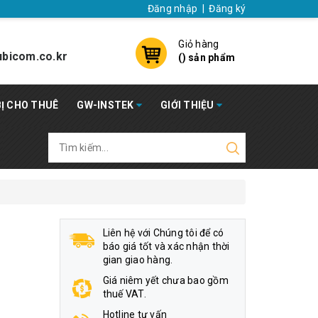
Đăng nhập
|
Đăng ký
Giỏ hàng
bicom.co.kr
(
) sản phẩm
BỊ CHO THUÊ
GW-INSTEK
GIỚI THIỆU
Liên hệ với Chúng tôi để có
báo giá tốt và xác nhận thời
gian giao hàng.
Giá niêm yết chưa bao gồm
thuế VAT.
)
Hotline tư vấn