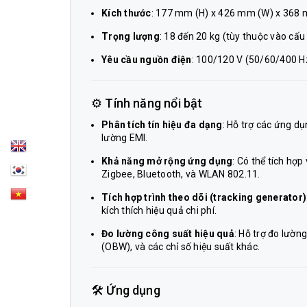
Kích thước
: 177 mm (H) x 426 mm (W) x 368 
Trọng lượng
: 18 đến 20 kg (tùy thuộc vào cấu
Yêu cầu nguồn điện
: 100/120 V (50/60/400 H
⚙️ Tính năng nổi bật
Phân tích tín hiệu đa dạng
: Hỗ trợ các ứng dụ
lường EMI.
Khả năng mở rộng ứng dụng
: Có thể tích hợ
Zigbee, Bluetooth, và WLAN 802.11.
Tích hợp trình theo dõi (tracking generator)
kích thích hiệu quả chi phí.
Đo lường công suất hiệu quả
: Hỗ trợ đo lườ
(OBW), và các chỉ số hiệu suất khác.
🛠️ Ứng dụng