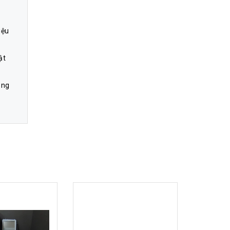
iệu
ật
ăng