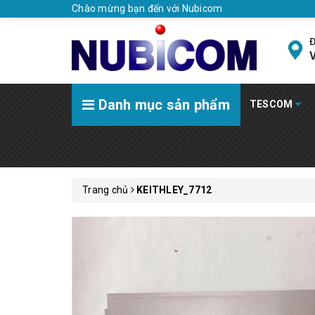
Chào mừng bạn đến với Nubicom
Đ
V
Danh mục sản phẩm
TESCOM
Trang chủ
KEITHLEY_7712