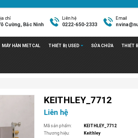
ịa chỉ
Liên hệ
Email
õ Cường, Bắc Ninh
0222-650-2333
nvina@nu
MÁY HÀN METCAL
THIẾT BỊ USED
SỬA CHỮA
THIẾT 
KEITHLEY_7712
Liên hệ
Mã sản phẩm:
KEITHLEY_7712
Thương hiệu:
Keithley