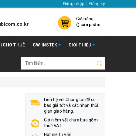
Đăng nhập
|
Đăng ký
Giỏ hàng
bicom.co.kr
(
) sản phẩm
BỊ CHO THUÊ
GW-INSTEK
GIỚI THIỆU
Liên hệ với Chúng tôi để có
báo giá tốt và xác nhận thời
gian giao hàng.
Giá niêm yết chưa bao gồm
thuế VAT.
Hotline tư vấn