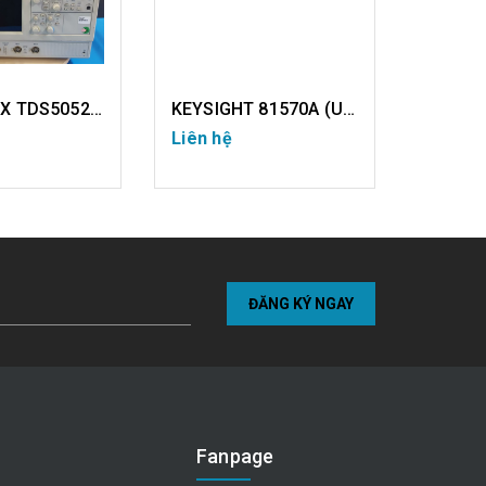
TEKTRONIX TDS5052 (USED)
KEYSIGHT 81570A (USED)
Liên hệ
Liên hệ
I TIẾT
CHI TIẾT
ĐĂNG KÝ NGAY
Fanpage