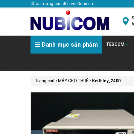
Chào mừng bạn đến với Nubicom
Đ
V
Danh mục sản phẩm
TESCOM
Trang chủ
MÁY CHO THUÊ
Keithley_2400