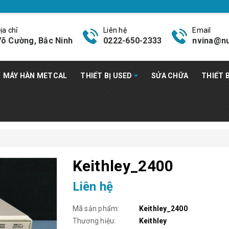
ịa chỉ
Liên hệ
Email
õ Cường, Bắc Ninh
0222-650-2333
nvina@nu
MÁY HÀN METCAL
THIẾT BỊ USED
SỬA CHỮA
THIẾT 
Keithley_2400
Liên hệ
Mã sản phẩm:
Keithley_2400
Thương hiệu:
Keithley