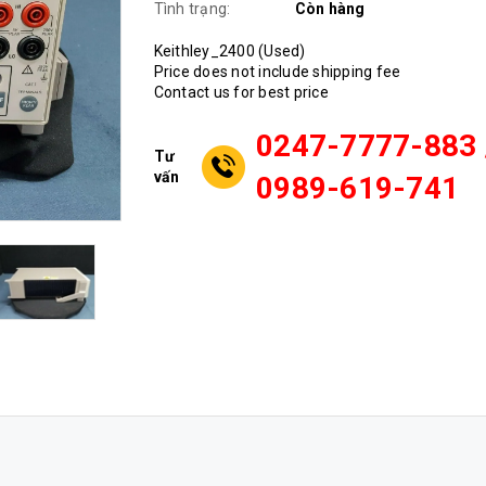
Tình trạng:
Còn hàng
Keithley_2400 (Used)
Price does not include shipping fee
Contact us for best price
0247-7777-883 
Tư
vấn
0989-619-741