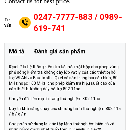
Contact us for best price.
0247-7777-883 / 0989-
Tư
vấn
619-741
Mô tả
Đánh giá sản phẩm
IQxel ™ là hệ thống kiểm tra kết nối một hộp cho phép vùng
phủ sóng kiểm tra không dây lớp vật lý của các thiết bị hỗ
trợ WLAN và Bluetooth. IQxel có sẵn trong hai cấu hình, 80
MHz hoặc 160 MHz, cho phép kiểm tra hiệu suất cao của
các thiết bị không dây hỗ trợ 802.11ac.
Chuyển đổi liền mạch sang thử nghiệm 802.11ac
Duy trì khả năng chạy các chương trình thử nghiệm 802.11a
/ b / g / n
Cho phép sử dụng lại các tập lệnh thử nghiệm hiện có và
phần mềm được phát triển trên IQview® ,IQflex®