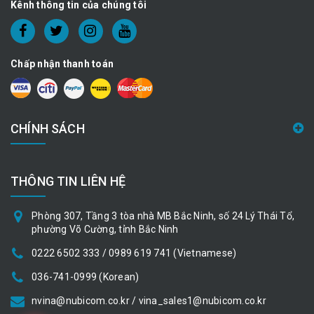
Kênh thông tin của chúng tôi
Chấp nhận thanh toán
CHÍNH SÁCH
THÔNG TIN LIÊN HỆ
Phòng 307, Tầng 3 tòa nhà MB Bắc Ninh, số 24 Lý Thái Tổ,
phường Võ Cường, tỉnh Bắc Ninh
0222 6502 333 / 0989 619 741 (Vietnamese)
036-741-0999 (Korean)
nvina@nubicom.co.kr / vina_sales1@nubicom.co.kr