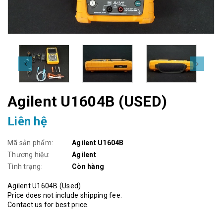
Agilent U1604B (USED)
Liên hệ
Mã sản phẩm:
Agilent U1604B
Thương hiệu:
Agilent
Tình trạng:
Còn hàng
Agilent U1604B (Used)
Price does not include shipping fee.
Contact us for best price.