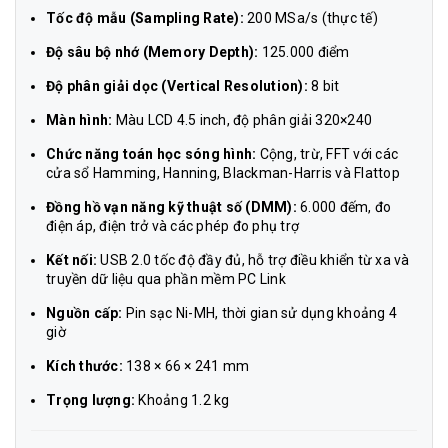
Tốc độ mẫu (Sampling Rate):
200 MSa/s (thực tế)
Độ sâu bộ nhớ (Memory Depth):
125.000 điểm
Độ phân giải dọc (Vertical Resolution):
8 bit
Màn hình:
Màu LCD 4.5 inch, độ phân giải 320×240
Chức năng toán học sóng hình:
Cộng, trừ, FFT với các
cửa sổ Hamming, Hanning, Blackman-Harris và Flattop
Đồng hồ vạn năng kỹ thuật số (DMM):
6.000 đếm, đo
điện áp, điện trở và các phép đo phụ trợ
Kết nối:
USB 2.0 tốc độ đầy đủ, hỗ trợ điều khiển từ xa và
truyền dữ liệu qua phần mềm PC Link
Nguồn cấp:
Pin sạc Ni-MH, thời gian sử dụng khoảng 4
giờ
Kích thước:
138 × 66 × 241 mm
Trọng lượng:
Khoảng 1.2 kg