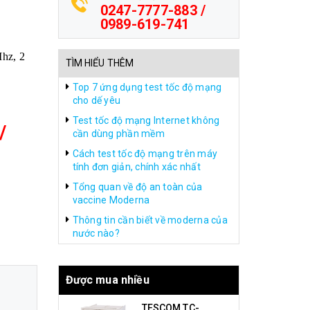
0247-7777-883 /
0989-619-741
hz, 2
TÌM HIỂU THÊM
Top 7 ứng dụng test tốc độ mạng
cho dế yêu
Test tốc độ mạng Internet không
/
cần dùng phần mềm
Cách test tốc độ mạng trên máy
tính đơn giản, chính xác nhất
Tổng quan về độ an toàn của
vaccine Moderna
Thông tin cần biết về moderna của
nước nào?
Được mua nhiều
TESCOM TC-