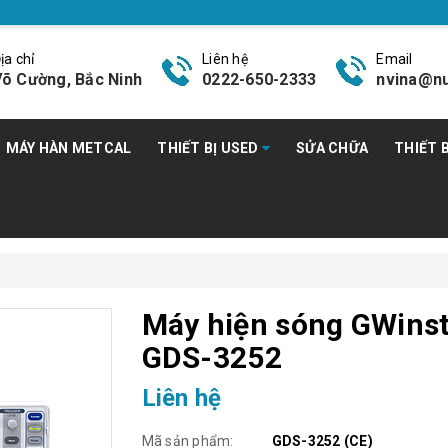
ịa chỉ
Liên hệ
Email
õ Cường, Bắc Ninh
0222-650-2333
nvina@nu
MÁY HÀN METCAL
THIẾT BỊ USED
SỬA CHỮA
THIẾT 
Máy hiện sóng GWins
GDS-3252
Liên hệ
Mã sản phẩm:
GDS-3252 (CE)