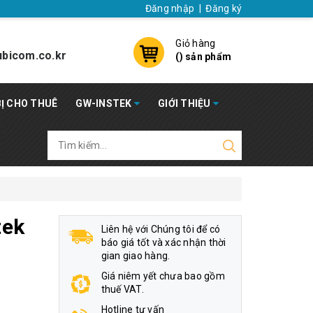
Đăng nhập
|
Đăng ký
Giỏ hàng
bicom.co.kr
(
) sản phẩm
BỊ CHO THUÊ
GW-INSTEK
GIỚI THIỆU
tek
Liên hệ với Chúng tôi để có
báo giá tốt và xác nhận thời
gian giao hàng.
Giá niêm yết chưa bao gồm
thuế VAT.
Hotline tư vấn