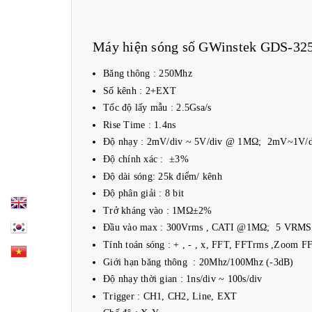
Máy hiện sóng số GWinstek GDS-325
Băng thông : 250Mhz
Số kênh : 2+EXT
Tốc độ lấy mẫu : 2.5Gsa/s
Rise Time : 1.4ns
Độ nhạy : 2mV/div ~ 5V/div @ 1MΩ; 2mV~1V/d
Độ chính xác : ±3%
Độ dài sóng: 25k điểm/ kênh
Độ phân giải : 8 bit
Trở kháng vào : 1MΩ±2%
Đầu vào max : 300Vrms , CATI @1MΩ; 5 VRMS
Tính toán sóng : + , - , x, FFT, FFTrms ,Zoom F
Giới hạn băng thông : 20Mhz/100Mhz (-3dB)
Độ nhạy thời gian : 1ns/div ~ 100s/div
Trigger : CH1, CH2, Line, EXT