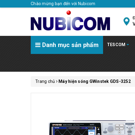
Chào mừng bạn đến với Nubicom
Đ
V
Danh mục sản phẩm
TESCOM
Trang chủ
Máy hiện sóng GWinstek GDS-3252