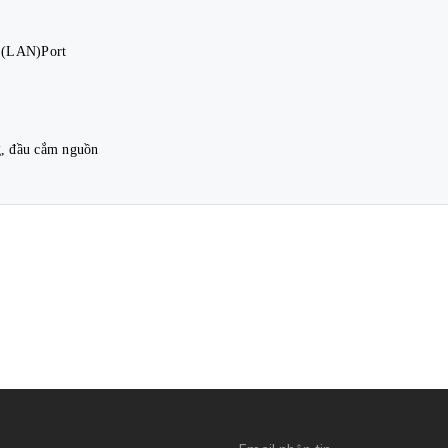
t (LAN)Port
g, đầu cắm nguồn