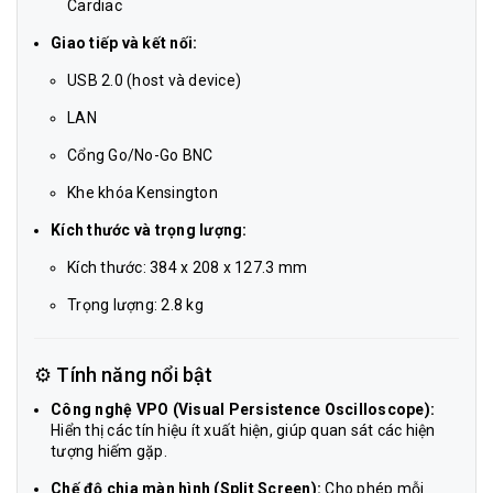
Cardiac
Giao tiếp và kết nối:
USB 2.0 (host và device)
LAN
Cổng Go/No-Go BNC
Khe khóa Kensington
Kích thước và trọng lượng:
Kích thước: 384 x 208 x 127.3 mm
Trọng lượng: 2.8 kg
⚙️ Tính năng nổi bật
Công nghệ VPO (Visual Persistence Oscilloscope):
Hiển thị các tín hiệu ít xuất hiện, giúp quan sát các hiện
tượng hiếm gặp.
Chế độ chia màn hình (Split Screen):
Cho phép mỗi