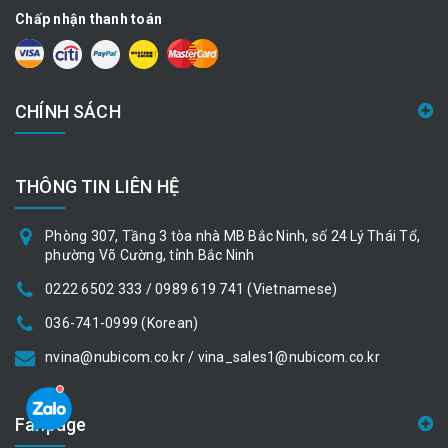
Chấp nhận thanh toán
CHÍNH SÁCH
THÔNG TIN LIÊN HỆ
Phòng 307, Tầng 3 tòa nhà MB Bắc Ninh, số 24 Lý Thái Tổ,
phường Võ Cường, tỉnh Bắc Ninh
0222 6502 333 / 0989 619 741 (Vietnamese)
036-741-0999 (Korean)
nvina@nubicom.co.kr / vina_sales1@nubicom.co.kr
Fanpage