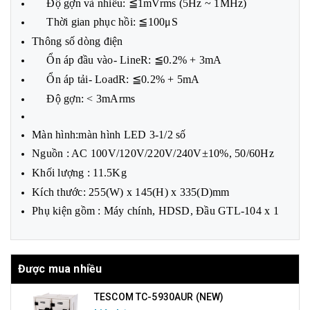
Độ gợn và nhiễu: ≦1mVrms (5Hz ~ 1MHz)
Thời gian phục hồi: ≦100μS
Thông số dòng điện
Ổn áp đầu vào- LineR: ≦0.2% + 3mA
Ổn áp tải- LoadR: ≦0.2% + 5mA
Độ gợn: < 3mArms
Màn hình:màn hình LED 3-1/2 số
Nguồn : AC 100V/120V/220V/240V±10%, 50/60Hz
Khối lượng : 11.5Kg
Kích thước: 255(W) x 145(H) x 335(D)mm
Phụ kiện gồm : Máy chính, HDSD, Đầu GTL-104 x 1
Được mua nhiều
TESCOM TC-5930AUR (NEW)