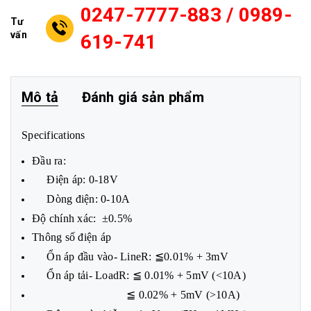
0247-7777-883 / 0989-
Tư
vấn
619-741
Mô tả
Đánh giá sản phẩm
Specifications
Đầu ra:
Điện áp: 0-18V
Dòng điện: 0-10A
Độ chính xác: ±0.5%
Thông số điện áp
Ổn áp đầu vào- LineR: ≦0.01% + 3mV
Ổn áp tải- LoadR: ≦ 0.01% + 5mV (<10A)
≦ 0.02% + 5mV (>10A)