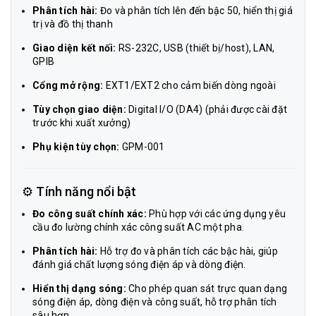
Phân tích hài:
Đo và phân tích lên đến bậc 50, hiển thị giá
trị và đồ thị thanh
Giao diện kết nối:
RS-232C, USB (thiết bị/host), LAN,
GPIB
Cổng mở rộng:
EXT1/EXT2 cho cảm biến dòng ngoài
Tùy chọn giao diện:
Digital I/O (DA4) (phải được cài đặt
trước khi xuất xưởng)
Phụ kiện tùy chọn:
GPM-001
⚙️ Tính năng nổi bật
Đo công suất chính xác:
Phù hợp với các ứng dụng yêu
cầu đo lường chính xác công suất AC một pha.
Phân tích hài:
Hỗ trợ đo và phân tích các bậc hài, giúp
đánh giá chất lượng sóng điện áp và dòng điện.
Hiển thị dạng sóng:
Cho phép quan sát trực quan dạng
sóng điện áp, dòng điện và công suất, hỗ trợ phân tích
sâu hơn.