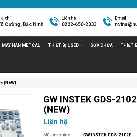
ịa chỉ
Liên hệ
Email
õ Cường, Bắc Ninh
0222-650-2333
nvina@nu
MÁY HÀN METCAL
THIẾT BỊ USED
SỬA CHỮA
THIẾT 
E (NEW)
GW INSTEK GDS-2102
(NEW)
Liên hệ
Mã sản phẩm:
GW INSTEK GDS-2102E