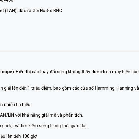
800×480
rnet (LAN), đầu ra Go/No-Go BNC
oscope)
: Hiển thị các thay đổi sóng không thấy được trên máy hiện só
hân giải lên đến 1 triệu điểm, bao gồm các cửa sổ Hamming, Hanning v
 nhiễu tín hiệu.
 CAN/LIN với khả năng giải mã và phân tích.
 ghi lại và tìm kiếm sóng trong thời gian dài.
hiệu lên đến 100 giờ.