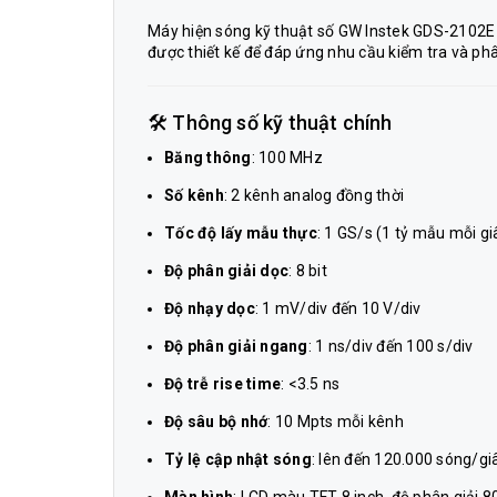
Máy hiện sóng kỹ thuật số GW Instek GDS-2102E 
được thiết kế để đáp ứng nhu cầu kiểm tra và phâ
🛠 Thông số kỹ thuật chính
Băng thông
: 100 MHz
Số kênh
: 2 kênh analog đồng thời
Tốc độ lấy mẫu thực
: 1 GS/s (1 tỷ mẫu mỗi g
Độ phân giải dọc
: 8 bit
Độ nhạy dọc
: 1 mV/div đến 10 V/div
Độ phân giải ngang
: 1 ns/div đến 100 s/div
Độ trễ rise time
: <3.5 ns
Độ sâu bộ nhớ
: 10 Mpts mỗi kênh
Tỷ lệ cập nhật sóng
: lên đến 120.000 sóng/gi