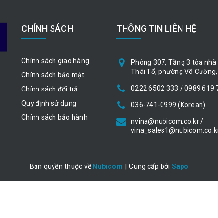
CHÍNH SÁCH
THÔNG TIN LIÊN HỆ
Chính sách giao hàng
Phòng 307, Tầng 3 tòa nhà 
Thái Tổ, phường Võ Cường, 
Chính sách bảo mật
0222 6502 333 / 0989 619 
Chính sách đổi trả
Quy định sử dụng
036-741-0999 (Korean)
Chính sách bảo hành
nvina@nubicom.co.kr /
vina_sales1@nubicom.co.k
Bản quyền thuộc về
Nubicom
|
Cung cấp bởi
Sapo