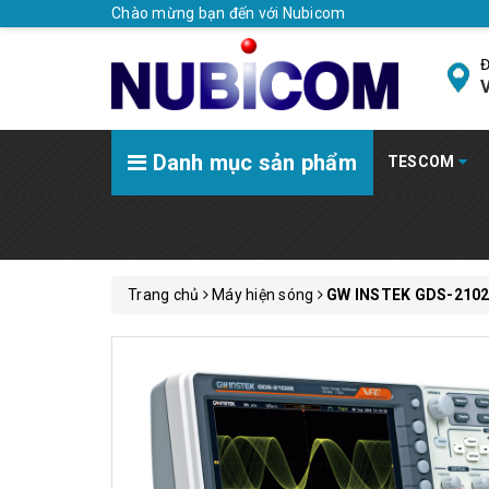
Chào mừng bạn đến với Nubicom
Đ
V
Danh mục sản phẩm
TESCOM
Trang chủ
Máy hiện sóng
GW INSTEK GDS-2102