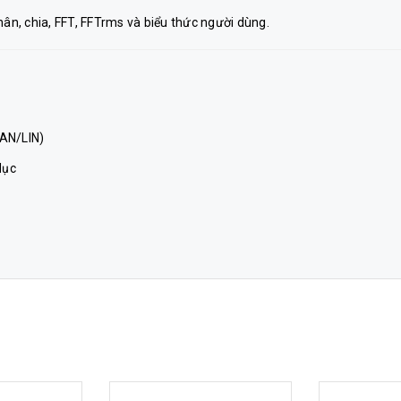
nhân, chia, FFT, FFTrms và biểu thức người dùng.
 CAN/LIN)
dục