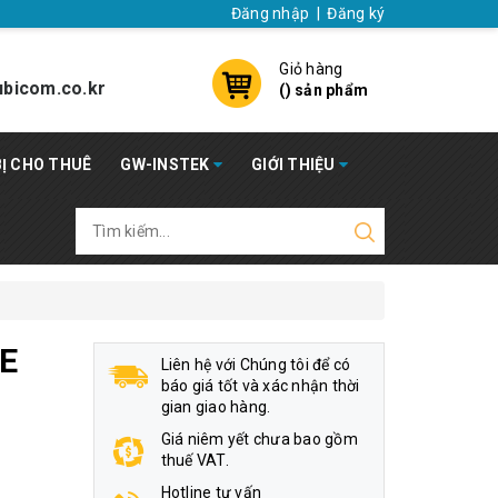
Đăng nhập
|
Đăng ký
Giỏ hàng
bicom.co.kr
(
) sản phẩm
BỊ CHO THUÊ
GW-INSTEK
GIỚI THIỆU
E
Liên hệ với Chúng tôi để có
báo giá tốt và xác nhận thời
gian giao hàng.
Giá niêm yết chưa bao gồm
thuế VAT.
Hotline tư vấn