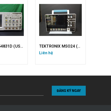
TEKTRONIX MSO24 (NEW)
R&S RTM3004 (USED
Liên hệ
Liên hệ
CHI TIẾT
CHI TIẾT
ĐĂNG KÝ NGAY