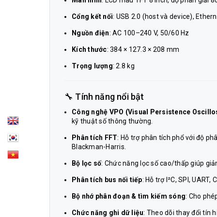
Màn hình
: LCD màu TFT 8 inch, độ phân giải 
Cổng kết nối
: USB 2.0 (host và device), Ethe
Nguồn điện
: AC 100–240 V, 50/60 Hz
Kích thước
: 384 × 127.3 × 208 mm
Trọng lượng
: 2.8 kg
🔧 Tính năng nổi bật
Công nghệ VPO (Visual Persistence Oscill
kỹ thuật số thông thường.
Phân tích FFT
: Hỗ trợ phân tích phổ với độ p
Blackman-Harris.
Bộ lọc số
: Chức năng lọc số cao/thấp giúp giảm
Phân tích bus nối tiếp
: Hỗ trợ I²C, SPI, UART,
Bộ nhớ phân đoạn & tìm kiếm sóng
: Cho phép
Chức năng ghi dữ liệu
: Theo dõi thay đổi tín 