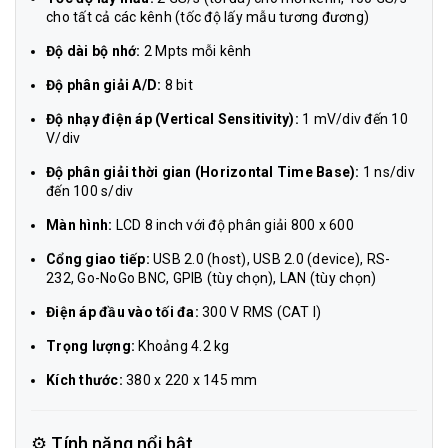
cho tất cả các kênh (tốc độ lấy mẫu tương đương)
Độ dài bộ nhớ:
2 Mpts mỗi kênh
Độ phân giải A/D:
8 bit
Độ nhạy điện áp (Vertical Sensitivity):
1 mV/div đến 10
V/div
Độ phân giải thời gian (Horizontal Time Base):
1 ns/div
đến 100 s/div
Màn hình:
LCD 8 inch với độ phân giải 800 x 600
Cổng giao tiếp:
USB 2.0 (host), USB 2.0 (device), RS-
232, Go-NoGo BNC, GPIB (tùy chọn), LAN (tùy chọn)
Điện áp đầu vào tối đa:
300 V RMS (CAT I)
Trọng lượng:
Khoảng 4.2 kg
Kích thước:
380 x 220 x 145 mm
⚙️ Tính năng nổi bật