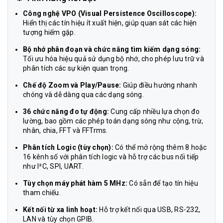
Công nghệ VPO (Visual Persistence Oscilloscope):
Hiển thị các tín hiệu ít xuất hiện, giúp quan sát các hiện
tượng hiếm gặp.
Bộ nhớ phân đoạn và chức năng tìm kiếm dạng sóng:
Tối ưu hóa hiệu quả sử dụng bộ nhớ, cho phép lưu trữ và
phân tích các sự kiện quan trọng.
Chế độ Zoom và Play/Pause:
Giúp điều hướng nhanh
chóng và dễ dàng qua các dạng sóng.
36 chức năng đo tự động:
Cung cấp nhiều lựa chọn đo
lường, bao gồm các phép toán dạng sóng như cộng, trừ,
nhân, chia, FFT và FFTrms.
Phân tích Logic (tùy chọn):
Có thể mở rộng thêm 8 hoặc
16 kênh số với phân tích logic và hỗ trợ các bus nối tiếp
như I²C, SPI, UART.
Tùy chọn máy phát hàm 5 MHz:
Có sẵn để tạo tín hiệu
tham chiếu.
Kết nối từ xa linh hoạt:
Hỗ trợ kết nối qua USB, RS-232,
LAN và tùy chọn GPIB.