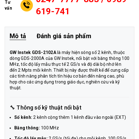
Tư
vấn
619-741
Mô tả
Đánh giá sản phẩm
GW Instek GDS-2102A
là máy hiện sóng số 2 kênh, thuộc
dòng GDS-2000A của GW Instek, nổi bật với băng thông 100
MHz, tốc độ lấy mẫu thực tế 2 GS/s và độ dài bộ nhớ lên
đến 2 Mpts mỗi kênh. Thiết bị này được thiết kế để cung cấp
các tính năng phân tích tín hiệu cơ bản đến nâng cao, phù
hợp cho các ứng dụng trong giáo dục, nghiên cứu và kỹ
thuật.
🔧 Thông số kỹ thuật nổi bật
Số kênh:
2 kênh cộng thêm 1 kênh đầu vào ngoài (EXT)
Băng thông:
100 MHz
Tốc độ lấy mẫu:
2 GS/s (tối đa) cho mỗi kênh, 100 GS/s