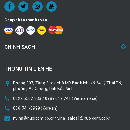
Chấp nhận thanh toán
CHÍNH SÁCH
THÔNG TIN LIÊN HỆ
Phòng 307, Tầng 3 tòa nhà MB Bắc Ninh, số 24 Lý Thái Tổ,
phường Võ Cường, tỉnh Bắc Ninh
0222 6502 333 / 0989 619 741 (Vietnamese)
036-741-0999 (Korean)
nvina@nubicom.co.kr / vina_sales1@nubicom.co.kr