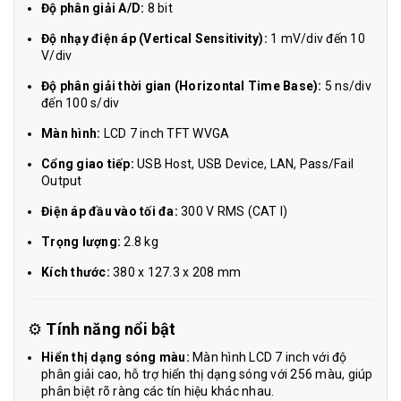
Độ phân giải A/D:
8 bit
Độ nhạy điện áp (Vertical Sensitivity):
1 mV/div đến 10
V/div
Độ phân giải thời gian (Horizontal Time Base):
5 ns/div
đến 100 s/div
Màn hình:
LCD 7 inch TFT WVGA
Cổng giao tiếp:
USB Host, USB Device, LAN, Pass/Fail
Output
Điện áp đầu vào tối đa:
300 V RMS (CAT I)
Trọng lượng:
2.8 kg
Kích thước:
380 x 127.3 x 208 mm
⚙️
Tính năng nổi bật
Hiển thị dạng sóng màu:
Màn hình LCD 7 inch với độ
phân giải cao, hỗ trợ hiển thị dạng sóng với 256 màu, giúp
phân biệt rõ ràng các tín hiệu khác nhau.