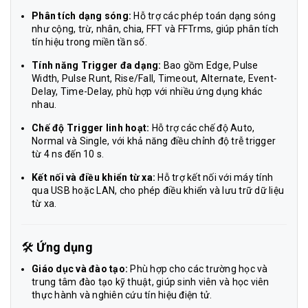
Phân tích dạng sóng:
Hỗ trợ các phép toán dạng sóng
như cộng, trừ, nhân, chia, FFT và FFTrms, giúp phân tích
tín hiệu trong miền tần số.
Tính năng Trigger đa dạng:
Bao gồm Edge, Pulse
Width, Pulse Runt, Rise/Fall, Timeout, Alternate, Event-
Delay, Time-Delay, phù hợp với nhiều ứng dụng khác
nhau.
Chế độ Trigger linh hoạt:
Hỗ trợ các chế độ Auto,
Normal và Single, với khả năng điều chỉnh độ trễ trigger
từ 4 ns đến 10 s.
Kết nối và điều khiển từ xa:
Hỗ trợ kết nối với máy tính
qua USB hoặc LAN, cho phép điều khiển và lưu trữ dữ liệu
từ xa.
🛠️
Ứng dụng
Giáo dục và đào tạo:
Phù hợp cho các trường học và
trung tâm đào tạo kỹ thuật, giúp sinh viên và học viên
thực hành và nghiên cứu tín hiệu điện tử.