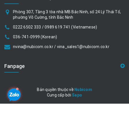
Phòng 307, Tầng 3 tòa nhà MB Bắc Ninh, số 24 Lý Thái Tổ,
phường Võ Cường, tỉnh Bắc Ninh
0222 6502 333 / 0989 619 741 (Vietnamese)
036-741-0999 (Korean)
nvina@nubicom.co.kr / vina_sales1@nubicom.co.kr
Fanpage
Bản quyền thuộc về
Nubicom
Cung cấp bởi
|
Sapo