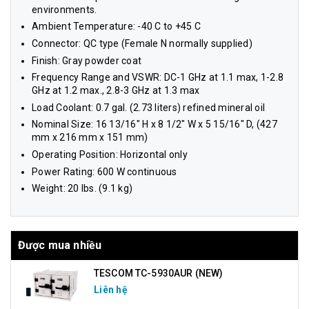
environments.
Ambient Temperature: -40 C to +45 C
Connector: QC type (Female N normally supplied)
Finish: Gray powder coat
Frequency Range and VSWR: DC-1 GHz at 1.1 max, 1-2.8
GHz at 1.2 max., 2.8-3 GHz at 1.3 max
Load Coolant: 0.7 gal. (2.73 liters) refined mineral oil
Nominal Size: 16 13/16" H x 8 1/2" W x 5 15/16" D, (427
mm x 216 mm x 151 mm)
Operating Position: Horizontal only
Power Rating: 600 W continuous
Weight: 20 lbs. (9.1 kg)
Được mua nhiều
TESCOM TC-5930AUR (NEW)
Liên hệ