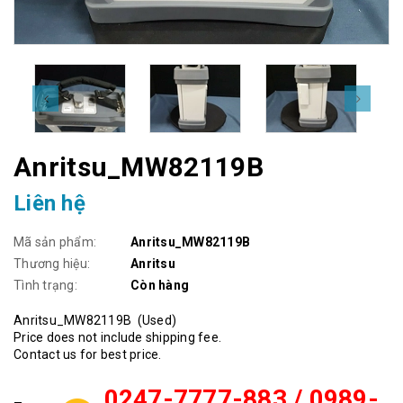
Anritsu_MW82119B
Liên hệ
Mã sản phẩm:
Anritsu_MW82119B
Thương hiệu:
Anritsu
Tình trạng:
Còn hàng
Anritsu_MW8211
9B (Used)
Price does not include shipping fee.
Contact us for best price.
0247-7777-883 / 0989-