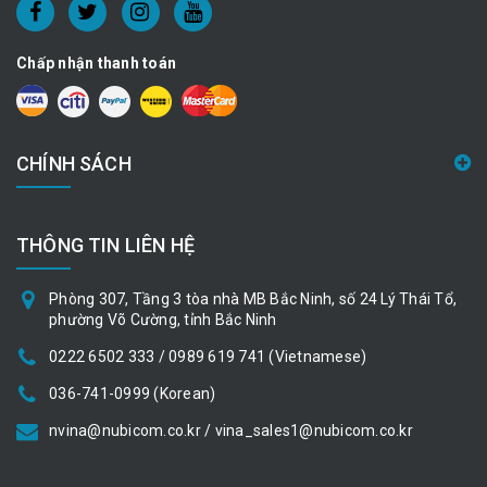
Chấp nhận thanh toán
CHÍNH SÁCH
THÔNG TIN LIÊN HỆ
Phòng 307, Tầng 3 tòa nhà MB Bắc Ninh, số 24 Lý Thái Tổ,
phường Võ Cường, tỉnh Bắc Ninh
0222 6502 333 / 0989 619 741 (Vietnamese)
036-741-0999 (Korean)
nvina@nubicom.co.kr / vina_sales1@nubicom.co.kr