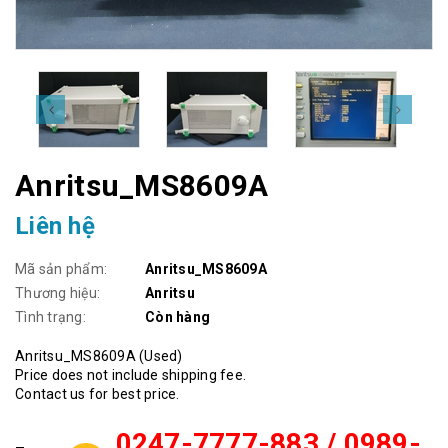
Anritsu_MS8609A
Liên hệ
Mã sản phẩm:
Anritsu_MS8609A
Thương hiệu:
Anritsu
Tình trạng:
Còn hàng
Anritsu_MS8609A (Used)
Price does not include shipping fee.
Contact us for best price.
0247-7777-883 / 0989-