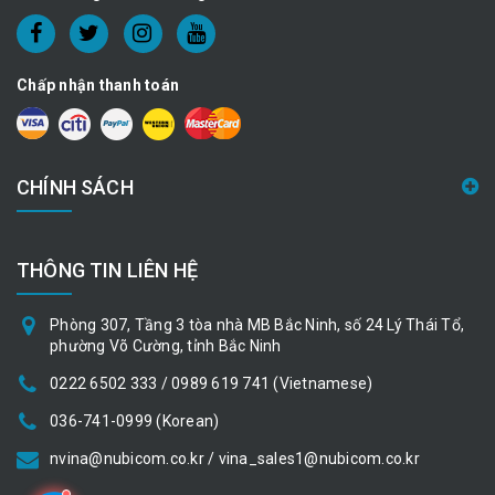
Chấp nhận thanh toán
CHÍNH SÁCH
THÔNG TIN LIÊN HỆ
Phòng 307, Tầng 3 tòa nhà MB Bắc Ninh, số 24 Lý Thái Tổ,
phường Võ Cường, tỉnh Bắc Ninh
0222 6502 333 / 0989 619 741 (Vietnamese)
036-741-0999 (Korean)
nvina@nubicom.co.kr / vina_sales1@nubicom.co.kr