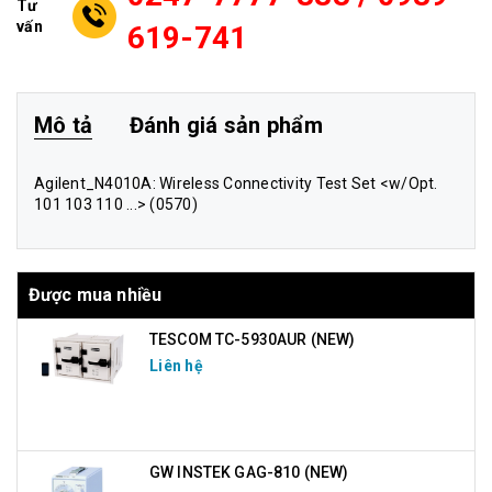
Tư
vấn
619-741
Mô tả
Đánh giá sản phẩm
Agilent_N4010A
: Wireless Connectivity Test Set <w/Opt.
101 103 110 ...> (0570)
Được mua nhiều
TESCOM TC-5930AUR (NEW)
Liên hệ
GW INSTEK GAG-810 (NEW)