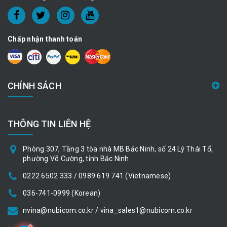
Chấp nhận thanh toán
CHÍNH SÁCH
THÔNG TIN LIÊN HỆ
Phòng 307, Tầng 3 tòa nhà MB Bắc Ninh, số 24 Lý Thái Tổ,
phường Võ Cường, tỉnh Bắc Ninh
0222 6502 333 / 0989 619 741 (Vietnamese)
036-741-0999 (Korean)
nvina@nubicom.co.kr / vina_sales1@nubicom.co.kr