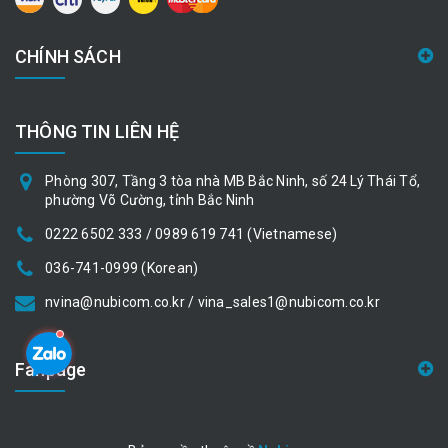
CHÍNH SÁCH
THÔNG TIN LIÊN HỆ
Phòng 307, Tầng 3 tòa nhà MB Bắc Ninh, số 24 Lý Thái Tổ,
phường Võ Cường, tỉnh Bắc Ninh
0222 6502 333 / 0989 619 741 (Vietnamese)
036-741-0999 (Korean)
nvina@nubicom.co.kr / vina_sales1@nubicom.co.kr
Fanpage