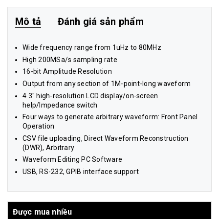
Mô tả
Đánh giá sản phẩm
Wide frequency range from 1uHz to 80MHz
High 200MSa/s sampling rate
16-bit Amplitude Resolution
Output from any section of 1M-point-long waveform
4.3" high-resolution LCD display/on-screen
help/Impedance switch
Four ways to generate arbitrary waveform: Front Panel
Operation
CSV file uploading, Direct Waveform Reconstruction
(DWR), Arbitrary
Waveform Editing PC Software
USB, RS-232, GPIB interface support
Được mua nhiều