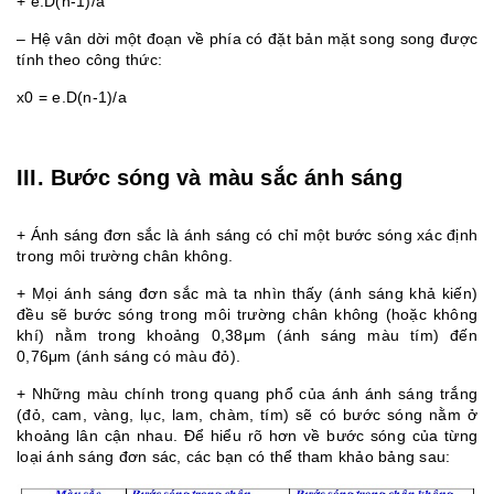
+ e.D(n-1)/a
– Hệ vân dời một đoạn về phía có đặt bản mặt song song được
tính theo công thức:
x0 = e.D(n-1)/a
III. Bước sóng và màu sắc ánh sáng
+ Ánh sáng đơn sắc là ánh sáng có chỉ một bước sóng xác định
trong môi trường chân không.
+ Mọi ánh sáng đơn sắc mà ta nhìn thấy (ánh sáng khả kiến)
đều sẽ bước sóng trong môi trường chân không (hoặc không
khí) nằm trong khoảng 0,38μm (ánh sáng màu tím) đến
0,76μm (ánh sáng có màu đỏ).
+ Những màu chính trong quang phổ của ánh ánh sáng trắng
(đỏ, cam, vàng, lục, lam, chàm, tím) sẽ có bước sóng nằm ở
khoảng lân cận nhau. Để hiểu rõ hơn về bước sóng của từng
loại ánh sáng đơn sác, các bạn có thể tham khảo bảng sau: