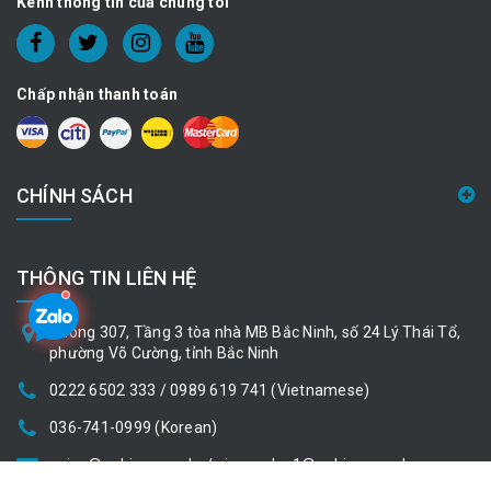
Kênh thông tin của chúng tôi
Chấp nhận thanh toán
CHÍNH SÁCH
THÔNG TIN LIÊN HỆ
Phòng 307, Tầng 3 tòa nhà MB Bắc Ninh, số 24 Lý Thái Tổ,
phường Võ Cường, tỉnh Bắc Ninh
0222 6502 333 / 0989 619 741 (Vietnamese)
036-741-0999 (Korean)
nvina@nubicom.co.kr / vina_sales1@nubicom.co.kr