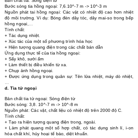
Bản chất tia: Sóng điện từ
Bước sóng tia hồng ngoại: 7,6.10^-7 m -> 10^-3 m
Nguồn phát tai hồng ngoại: Các vật có nhiệt độ cao hơn nhiệt
độ môi trường. Ví dụ: Bóng đèn dây tóc, dây mai-so trong bếp
hồng ngoại,…
Tính chất:
+ Tác dụng nhiệt.
+ Xúc tác của một số phương trình hóa học
+ Hiện tượng quang điện trong các chất bán dẫn
Ứng dụng thực tế của tia hồng ngoại:
+ Sấy khô, sưởi ấm
+ Làm thiết bị điều khiển từ xa.
+ Chụp ảnh hồng ngoại.
+ Được ứng dụng trong quân sự: Tên lửa nhiệt, máy dò nhiệt,
…
d. Tia tử ngoại
Bản chất tia tử ngoại: Sóng điện từ
Bước sóng: 3,8. 10^-7 m -> 10^-8 m
Nguồn phát: Các vật, chất liệu có nhiệt độ trên 2000 độ C.
Tính chất:
+ Tạo ra hiện tượng quang điện trong, ngoài.
+ Làm phát quang một số hợp chất, có tác dụng sinh lí, i-on
hóa chất khí, hủy hoại tế bào, diệt khuẩn.