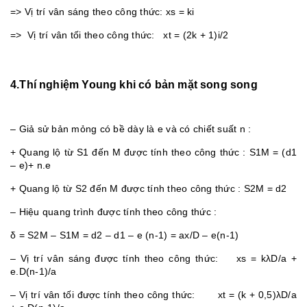
=> Vị trí vân sáng theo công thức: xs = ki
=> Vị trí vân tối theo công thức: xt = (2k + 1)i/2
4.Thí nghiệm Young khi có bản mặt song song
– Giả sử bản mỏng có bề dày là e và có chiết suất n :
+ Quang lộ từ S1 đến M được tính theo công thức : S1M = (d1
– e)+ n.e
+ Quang lộ từ S2 đến M được tính theo công thức : S2M = d2
– Hiệu quang trình được tính theo công thức :
δ = S2M – S1M = d2 – d1 – e (n-1) = ax/D – e(n-1)
– Vị trí vân sáng được tính theo công thức: xs = kλD/a +
e.D(n-1)/a
– Vị trí vân tối được tính theo công thức: xt = (k + 0,5)λD/a