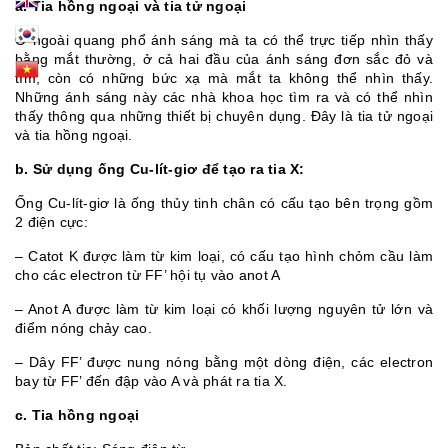
a. Tia hồng ngoại và tia tử ngoại
Ở ngoài quang phổ ánh sáng mà ta có thể trực tiếp nhìn thấy
bằng mắt thường, ở cả hai đầu của ánh sáng đơn sắc đỏ và
tím, còn có những bức xạ mà mắt ta không thể nhìn thấy.
Những ánh sáng này các nhà khoa học tìm ra và có thể nhìn
thấy thông qua những thiết bị chuyên dụng. Đây là tia tử ngoại
và tia hồng ngoại.
b. Sử dụng ống Cu-lít-giơ để tạo ra tia X:
Ống Cu-lít-giơ là ống thủy tinh chân có cấu tạo bên trọng gồm
2 điện cực:
– Catot K được làm từ kim loại, có cấu tạo hình chỏm cầu làm
cho các electron từ FF’ hội tụ vào anot A
– Anot A được làm từ kim loại có khối lượng nguyên tử lớn và
điểm nóng chảy cao.
– Dây FF’ được nung nóng bằng một dòng điện, các electron
bay từ FF’ đến đập vào A và phát ra tia X.
c. Tia hồng ngoại