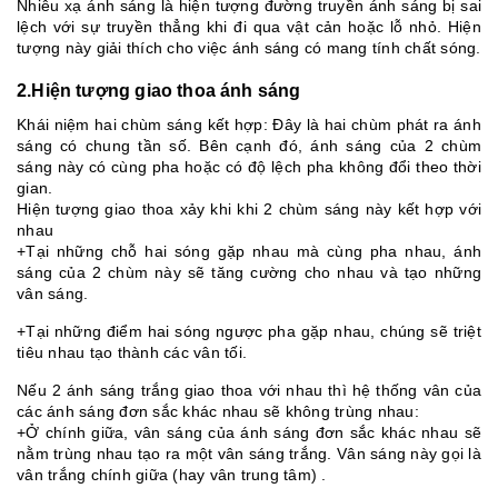
Nhiễu xạ ánh sáng là hiện tượng đường truyền ánh sáng bị sai
lệch với sự truyền thẳng khi đi qua vật cản hoặc lỗ nhỏ. Hiện
tượng này giải thích cho việc ánh sáng có mang tính chất sóng.
2.Hiện tượng giao thoa ánh sáng
Khái niệm hai chùm sáng kết hợp: Đây là hai chùm phát ra ánh
sáng có chung tần số. Bên cạnh đó, ánh sáng của 2 chùm
sáng này có cùng pha hoặc có độ lệch pha không đổi theo thời
gian.
Hiện tượng giao thoa xảy khi khi 2 chùm sáng này kết hợp với
nhau
+Tại những chỗ hai sóng gặp nhau mà cùng pha nhau, ánh
sáng của 2 chùm này sẽ tăng cường cho nhau và tạo những
vân sáng.
+Tại những điểm hai sóng ngược pha gặp nhau, chúng sẽ triệt
tiêu nhau tạo thành các vân tối.
Nếu 2 ánh sáng trắng giao thoa với nhau thì hệ thống vân của
các ánh sáng đơn sắc khác nhau sẽ không trùng nhau:
+Ở chính giữa, vân sáng của ánh sáng đơn sắc khác nhau sẽ
nằm trùng nhau tạo ra một vân sáng trắng. Vân sáng này gọi là
vân trắng chính giữa (hay vân trung tâm) .