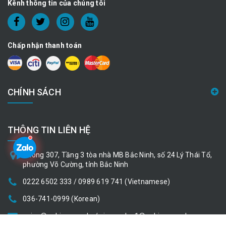
Kênh thông tin của chúng tôi
Chấp nhận thanh toán
CHÍNH SÁCH
THÔNG TIN LIÊN HỆ
Phòng 307, Tầng 3 tòa nhà MB Bắc Ninh, số 24 Lý Thái Tổ,
phường Võ Cường, tỉnh Bắc Ninh
0222 6502 333 / 0989 619 741 (Vietnamese)
036-741-0999 (Korean)
nvina@nubicom.co.kr / vina_sales1@nubicom.co.kr